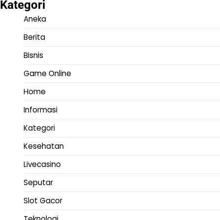
Kategori
Aneka
Berita
Bisnis
Game Online
Home
Informasi
Kategori
Kesehatan
Livecasino
Seputar
Slot Gacor
Teknologi