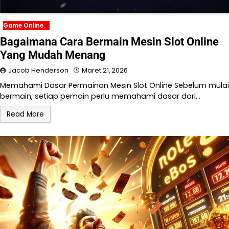
Game Online
Bagaimana Cara Bermain Mesin Slot Online
Yang Mudah Menang
Jacob Henderson
Maret 21, 2026
Memahami Dasar Permainan Mesin Slot Online Sebelum mulai
bermain, setiap pemain perlu memahami dasar dari…
Read More