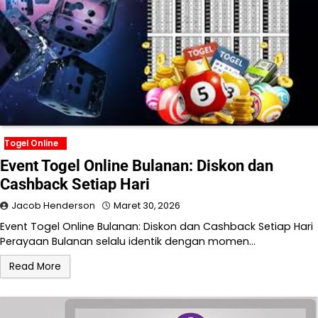
Togel Online
Event Togel Online Bulanan: Diskon dan
Cashback Setiap Hari
Jacob Henderson
Maret 30, 2026
Event Togel Online Bulanan: Diskon dan Cashback Setiap Hari
Perayaan Bulanan selalu identik dengan momen…
Read More