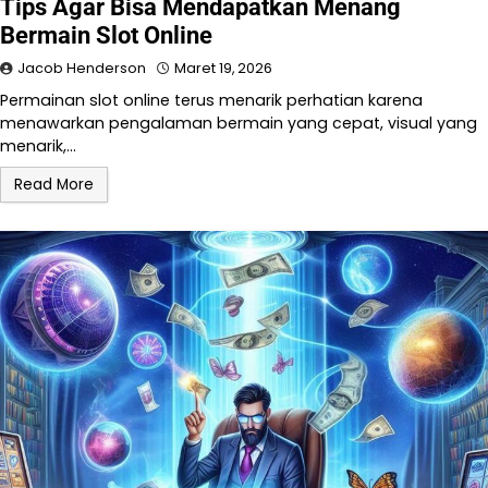
Tips Agar Bisa Mendapatkan Menang
Bermain Slot Online
Jacob Henderson
Maret 19, 2026
Permainan slot online terus menarik perhatian karena
menawarkan pengalaman bermain yang cepat, visual yang
menarik,…
Read More