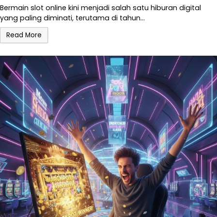
Bermain slot online kini menjadi salah satu hiburan digital
yang paling diminati, terutama di tahun…
Read More