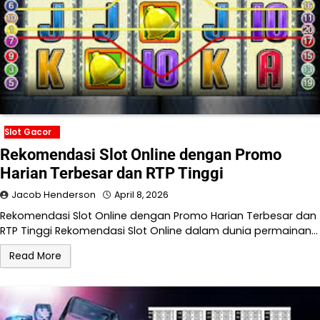
Slot Gacor
Rekomendasi Slot Online dengan Promo
Harian Terbesar dan RTP Tinggi
Jacob Henderson
April 8, 2026
Rekomendasi Slot Online dengan Promo Harian Terbesar dan
RTP Tinggi Rekomendasi Slot Online dalam dunia permainan…
Read More