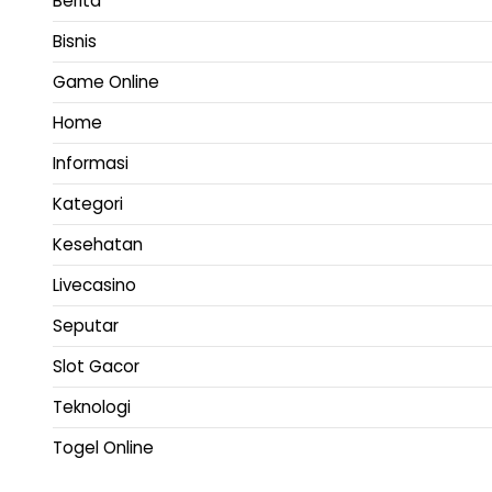
Berita
Bisnis
Game Online
Home
Informasi
Kategori
Kesehatan
Livecasino
Seputar
Slot Gacor
Teknologi
Togel Online