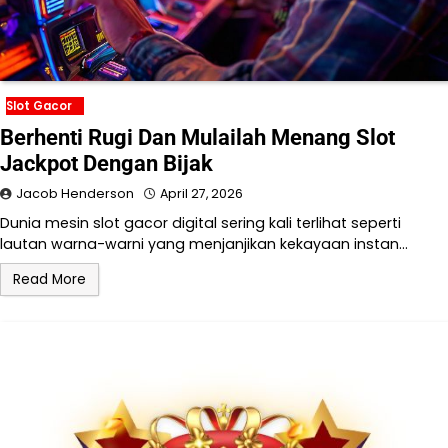
Slot Gacor
Berhenti Rugi Dan Mulailah Menang Slot
Jackpot Dengan Bijak
Jacob Henderson
April 27, 2026
Dunia mesin slot gacor digital sering kali terlihat seperti
lautan warna-warni yang menjanjikan kekayaan instan…
Read More