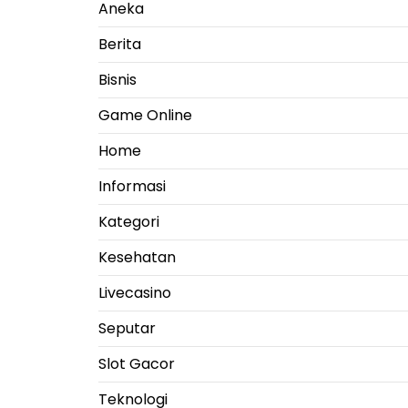
Aneka
Berita
Bisnis
Game Online
Home
Informasi
Kategori
Kesehatan
Livecasino
Seputar
Slot Gacor
Teknologi