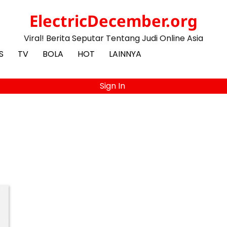
ElectricDecember.org
Viral! Berita Seputar Tentang Judi Online Asia
S
TV
BOLA
HOT
LAINNYA
Sign In