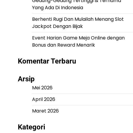
Gedung-Gedung Tertinggi & Ternama
Yang Ada Di Indonesia
Berhenti Rugi Dan Mulailah Menang Slot
Jackpot Dengan Bijak
Event Harian Game Meja Online dengan
Bonus dan Reward Menarik
Komentar Terbaru
Arsip
Mei 2026
April 2026
Maret 2026
Kategori